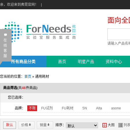
亲，欢迎来到弗霓官网！
|
面向全
B
在
请输入产品名
线
客
服
所有商品分类
首页
明星产品
资料中心
您当前的位置：
首页
»
通用耗材
商品筛选
(共
46
件商品)
您已选择：
品牌：
不限
FU试剂
FU耗材
5N
Alta
asone
默认
价格
*
销量
*
排序：
Y
Z
大图
列